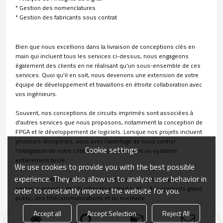
* Gestion des nomenclatures
* Gestion des fabricants sous contrat
Bien que nous excellions dans la livraison de conceptions clés en
main qui incluent tous les services ci-dessus, nous engageons
également des clients en ne réalisant qu'un sous-ensemble de ces
services. Quoi qu'il en soit, nous devenons une extension de votre
équipe de développement et travaillons en étroite collaboration avec
vos ingénieurs.
Souvent, nos conceptions de circuits imprimés sont associées à
d'autres services que nous proposons, notamment la conception de
FPGA et le développement de logiciels. Lorsque nos projets incluent
plusieurs disciplines, vous avez l'avantage de nous confier
Cookie settings
l'intégration de notre côté, en vous fournissant un système
entièrement testé.
We use cookies to provide you with the best possible
experience. They also allow us to analyze user behavior in
Nos ingénieurs ont réalisé des conceptions complexes pour les
secteurs médical, de l'électronique grand public, des appareils grand
order to constantly improve the website for you.
public, des télécommunications et du nucléaire.
Accept all
Accept Selection
Reject All