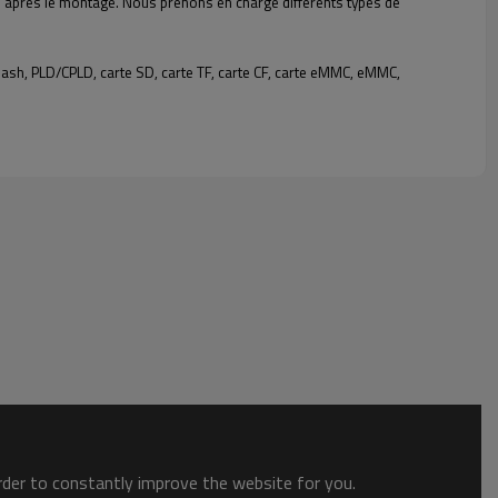
e après le montage. Nous prenons en charge différents types de
sh, PLD/CPLD, carte SD, carte TF, carte CF, carte eMMC, eMMC,
order to constantly improve the website for you.