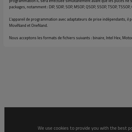
programmation IC sera effectuée simultanément avant que les puces ne so
packages, notamment : DIP, SDIP, SOP, MSOP, QSOP, SSOP, TSOP, TSSOP, 
L'appareil de programmation avec adaptateurs de prise indépendants, il
MoviNand et OneNand.
Nous acceptons les formats de fichiers suivants : binaire, Intel Hex, Mot
We use cookies to provide you with the best pos