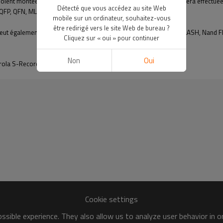
ient montées sur la carte, et une partie de la programmation IC sera effectué
Détecté que vous accédez au site Web
QFP, QFN, MLP, MLF, BGA, CSP, SOT et DFN.
mobile sur un ordinateur, souhaitez-vous
être redirigé vers le site Web de bureau ?
 peut également prendre en charge : MCU/MPU, EPROM, EEPROM, FLASH, Nand Fla
Cliquez sur « oui » pour continuer
Non
Oui
orola S-Records, Tektronix, Extended Tektronix et POF.
Cookie settings
sible experience. They also allow us to analyze user behavior in 