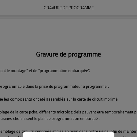
GRAVURE DE PROGRAMME
Gravure de programme
avant le montage" et de "programmation embarquée".
e programmable dans la prise du programmateur à programmer.
 les composants ont été assemblés sur la carte de circuit imprimé.
lage de la carte pcba, différents micrologiciels peuvent être temporairement pr
 d'usines choisissent le plan de programmation embarqué .
mblage de circuits imprimés et clés en main dans notre usine. Afin de mainteni