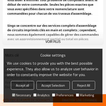
vous aider à éliminer tout problème de composant avant le
début de votre commande. Seules les pièces exactes que
vous avez spécifiées dans votre nomenclature sont
commandées pour chacun de vos travaux d'assemblage.
Singo se concentre sur des services complets d'assemblage
de circuits imprimés clés en main et complets ; cependant,
nous sommes également capables de gérer des commandes
avec un approvisionnement partiel ou total en pièces
VOIR PLUS
consignées. Nous suivons un calendrier d'achat de pièces de
PCB très systématique et bien organisé, qui a été conçu
pour s'intégrer parfaitement à notre processus
Cookie settings
Mots clé
d'assemblage de PCB afin d'assurer une efficacité maximale
pour votre projet. Nous prenons en charge toute la
We use cookies to provide you with the best possible
Achat et gestion des composants
logistique des pièces et des matériaux, et gérons les
Assemblage PCB complet
experience. They also allow us to analyze user behavior in
systèmes d'approvisionnement. Avec singo derrière vous,
Processus d'assemblage de PCB
order to constantly improve the website for you.
votre entreprise peut se concentrer sur ses compétences de
Flèche Électronique
base.
Assemblage PCB de haute qualité
Accept all
Accept Selection
Reject All
Électronique du futur
Singo se procure les meilleurs composants électroniques
Necessary
Analytics
Preferences
Marketing
auprès de fournisseurs de haute qualité et de distributeurs
AJOUTER À LA LISTE DE SOUHAITS
ENVOYER UNE DEMANDE
mondiaux afin de faciliter une expérience d'assemblage de
circuits imprimés de haute qualité. Tous les composants