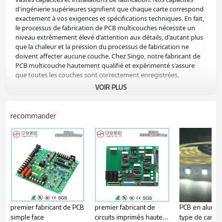
d'ingénierie supérieures signifient que chaque carte correspond
exactement à vos exigences et spécifications techniques. En fait,
le processus de fabrication de PCB multicouches nécessite un
niveau extrêmement élevé d'attention aux détails, d'autant plus
que la chaleur et la pression du processus de fabrication ne
doivent affecter aucune couche. Chez Singo, notre fabricant de
PCB multicouche hautement qualifié et expérimenté s'assure
que toutes les couches sont correctement enregistrées.
VOIR PLUS
Adhérant aux pratiques de fabrication de PCB multicouches de
haute qualité, nous sommes équipés pour gérer des cartes
recommander
complexes avec jusqu'à 24 couches, qui sont laminées de
manière à les isoler. Avec des connexions électriques précises au
moyen de trous et de stores, ces cartes de circuits imprimés
multicouches sont conçues pour fonctionner comme une seule
unité cohésive. Étant donné que chaque PCB a une fonction
unique spécifique au produit, nous nous assurons que les
services de fabrication de PCB multicouches sont conformes à
vos exigences sur mesure. Lorsque vous êtes un client Singo, ce
que vous achetez n'est pas seulement une planche multicouche,
mais un engagement envers la qualité. Qu'il s'agisse de respecter
premier fabricant de PCB
premier fabricant de
PCB en alumin
les spécifications du produit ou des contrôles de qualité
simple face
circuits imprimés haute
type de carte d