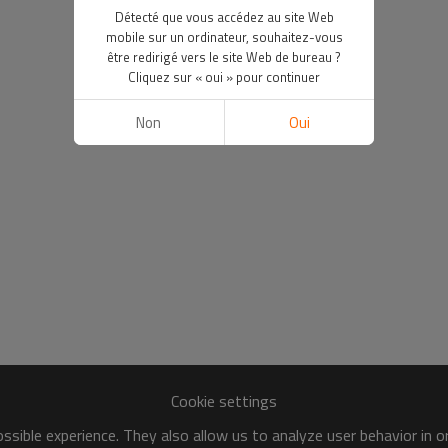
Détecté que vous accédez au site Web
mobile sur un ordinateur, souhaitez-vous
être redirigé vers le site Web de bureau ?
Cliquez sur « oui » pour continuer
Non
Oui
Cookie settings
sible experience. They also allow us to analyze user behavior in 