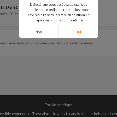
Détecté que vous accédez au site Web
à LED en Chine
mobile sur un ordinateur, souhaitez-vous
imés LED en Chine avec plus de 15 ans d'expérience.
être redirigé vers le site Web de bureau ?
Cliquez sur « oui » pour continuer
Non
Oui
més traversants en Chine avec plus de 15 ans d'expérience.
Cookie settings
sible experience. They also allow us to analyze user behavior in 