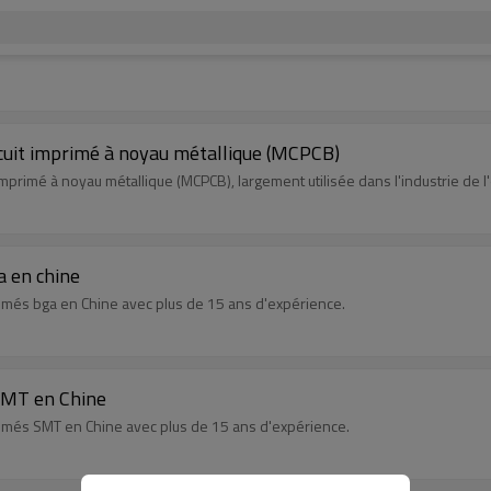
rcuit imprimé à noyau métallique (MCPCB)
imprimé à noyau métallique (MCPCB), largement utilisée dans l'industrie de l'
a en chine
imés bga en Chine avec plus de 15 ans d'expérience.
 SMT en Chine
imés SMT en Chine avec plus de 15 ans d'expérience.