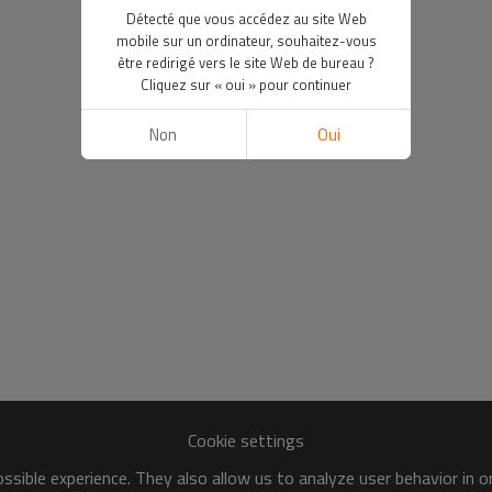
Détecté que vous accédez au site Web
mobile sur un ordinateur, souhaitez-vous
être redirigé vers le site Web de bureau ?
Cliquez sur « oui » pour continuer
Non
Oui
Cookie settings
sible experience. They also allow us to analyze user behavior in 