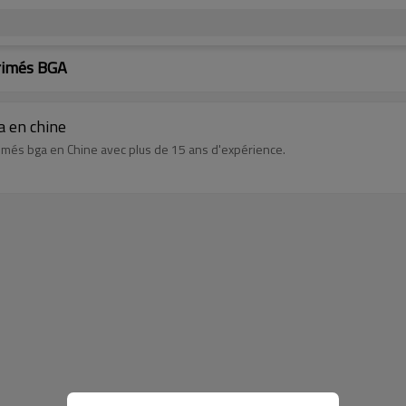
primés BGA
a en chine
imés bga en Chine avec plus de 15 ans d'expérience.