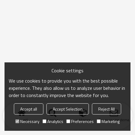
Cookie settings
We use cookies to provide you with the best possible
experience. They also allow us to analyze user behavior in
order to constantly improve the website for you.
Accept all
Accept Selection
Reject All
Accueil
chercher
catégorie
Envoyer une demand
Necessary
Analytics
Preferences
Marketing