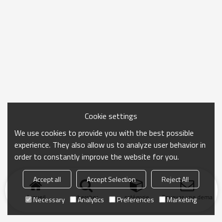
Cookie settings
We use cookies to provide you with the best possible
experience. They also allow us to analyze user behavior in
order to constantly improve the website for you.
Accept all
Accept Selection
Reject All
Accueil
chercher
catégorie
Envoyer une demand
Necessary
Analytics
Preferences
Marketing