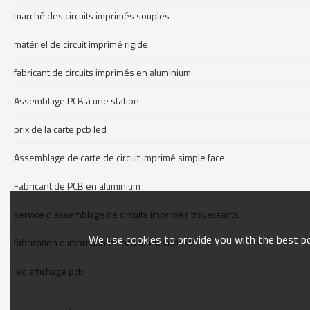
marché des circuits imprimés souples
matériel de circuit imprimé rigide
fabricant de circuits imprimés en aluminium
Assemblage PCB à une station
prix de la carte pcb led
Assemblage de carte de circuit imprimé simple face
Fabricant de PCB en aluminium
service d'assemblage de circuits imprimés traversants
We use cookies to provide you with the best pos
fabrication d'imprimantes pcb multicouches
led affichage pcb